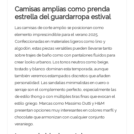
Camisas amplias como prenda
estrella del guardarropa estival
Las camisas de corte amplio se posicionan como
elemento imprescindible para el verano 2025.
Confeccionadas en materiales ligeros como lino y
algodón, estas piezas versátiles pueden llevarse tanto
sobre trajes de baño como con pantalones fluidos para
crear looks urbanos. Los tonos neutros como beige,
tostado y blanco dominan esta temporada, aunque
también veremos estampados discretos que añaden
personalidad. Las sandalias minimalistas en cuero o
serraje son el complemento perfecto, especialmente las
de estilo thong o con múltiples tiras finas que evocan el
estilo griego. Marcas como Massimo Dutti y H&M
presentan opciones muy interesantes en colores marfil y
chocolate que armonizan con cualquier conjunto
veraniego.