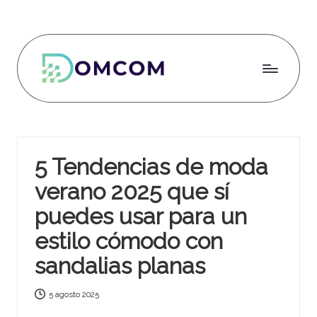
Saltar
al
contenido
D
o
m
5 Tendencias de moda
c
verano 2025 que sí
o
puedes usar para un
m
estilo cómodo con
sandalias planas
5 agosto 2025